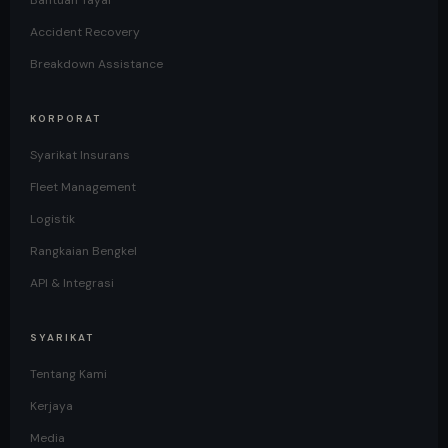
Bantuan Tayar
Accident Recovery
Breakdown Assistance
KORPORAT
Syarikat Insurans
Fleet Management
Logistik
Rangkaian Bengkel
API & Integrasi
SYARIKAT
Tentang Kami
Kerjaya
Media