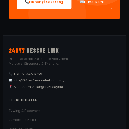
Hubungi Sekarang
E-mel Kami
24BY7
RESCUE LINK
Digital Roadside Assistance Ecosystem —
Malaysia, Singapura & Thailand.
+60 12-345 6789
info@24by7rescuelink.com.my
Shah Alam, Selangor, Malaysia
PERKHIDMATAN
Towing & Recovery
Jumpstart Bateri